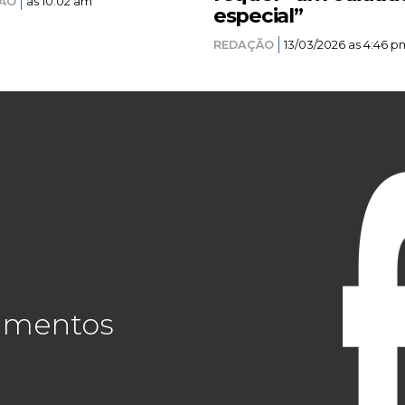
ÃO
as 10:02 am
especial”
REDAÇÃO
13/03/2026 as 4:46 p
cimentos