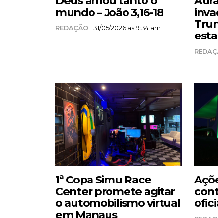
Deus amou tanto o
Atir
mundo – João 3,16-18
inva
Trum
REDAÇÃO
31/05/2026 as 9:34 am
esta
REDAÇ
1ª Copa Simu Race
Açõe
Center promete agitar
cont
o automobilismo virtual
ofici
em Manaus