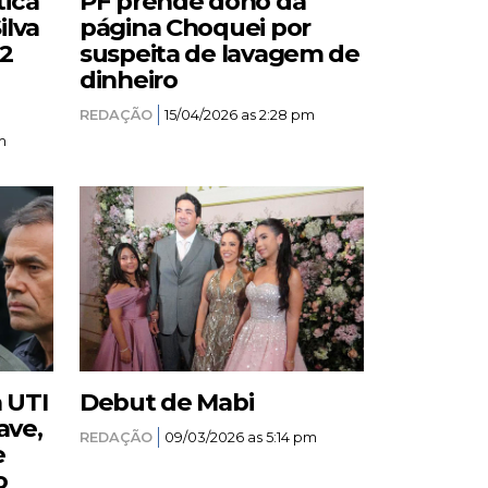
tica
PF prende dono da
ilva
página Choquei por
12
suspeita de lavagem de
dinheiro
REDAÇÃO
15/04/2026 as 2:28 pm
m
a UTI
Debut de Mabi
ave,
REDAÇÃO
09/03/2026 as 5:14 pm
e
o