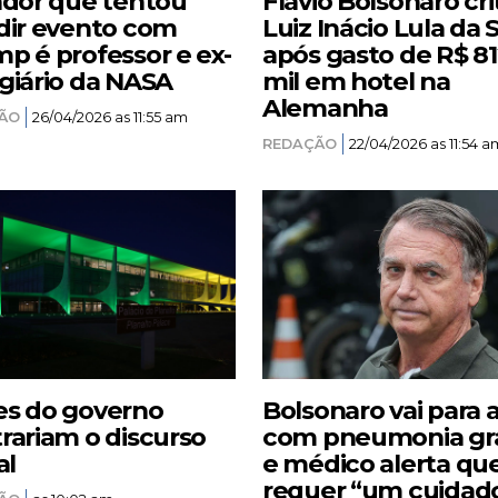
ador que tentou
Flávio Bolsonaro cri
dir evento com
Luiz Inácio Lula da S
p é professor e ex-
após gasto de R$ 8
giário da NASA
mil em hotel na
Alemanha
ÃO
26/04/2026 as 11:55 am
REDAÇÃO
22/04/2026 as 11:54 a
s do governo
Bolsonaro vai para 
rariam o discurso
com pneumonia gr
al
e médico alerta qu
requer “um cuidad