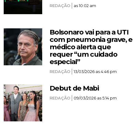
REDAÇÃO
as 10:02 am
Bolsonaro vai para a UTI
com pneumonia grave, e
médico alerta que
requer “um cuidado
especial”
REDAÇÃO
13/03/2026 as 4:46 pm
Debut de Mabi
REDAÇÃO
09/03/2026 as 5:14 pm