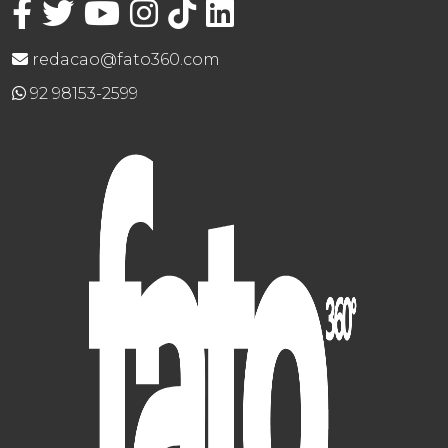
redacao@fato360.com
92 98153-2599