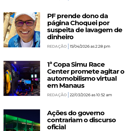
PF prende dono da
página Choquei por
suspeita de lavagem de
dinheiro
REDAÇÃO
15/04/2026 as 2:28 pm
1ª Copa Simu Race
Center promete agitar o
automobilismo virtual
em Manaus
REDAÇÃO
22/03/2026 as 10:52 am
Ações do governo
contrariam o discurso
oficial