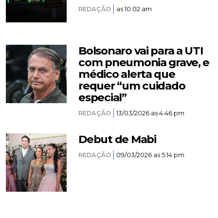
REDAÇÃO
as 10:02 am
Bolsonaro vai para a UTI
com pneumonia grave, e
médico alerta que
requer “um cuidado
especial”
REDAÇÃO
13/03/2026 as 4:46 pm
Debut de Mabi
REDAÇÃO
09/03/2026 as 5:14 pm