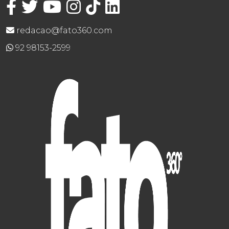
redacao@fato360.com
92 98153-2599