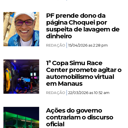
PF prende dono da
página Choquei por
suspeita de lavagem de
dinheiro
REDAÇÃO
15/04/2026 as 2:28 pm
1ª Copa Simu Race
Center promete agitar o
automobilismo virtual
em Manaus
REDAÇÃO
22/03/2026 as 10:52 am
Ações do governo
contrariam o discurso
oficial