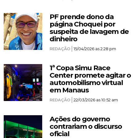
PF prende dono da
página Choquei por
suspeita de lavagem de
dinheiro
REDAÇÃO
15/04/2026 as 2:28 pm
1ª Copa Simu Race
Center promete agitar o
automobilismo virtual
em Manaus
REDAÇÃO
22/03/2026 as 10:52 am
Ações do governo
contrariam o discurso
oficial