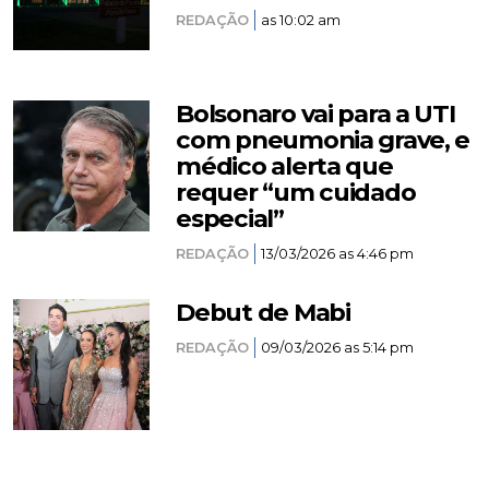
REDAÇÃO
as 10:02 am
Bolsonaro vai para a UTI
com pneumonia grave, e
médico alerta que
requer “um cuidado
especial”
REDAÇÃO
13/03/2026 as 4:46 pm
Debut de Mabi
REDAÇÃO
09/03/2026 as 5:14 pm