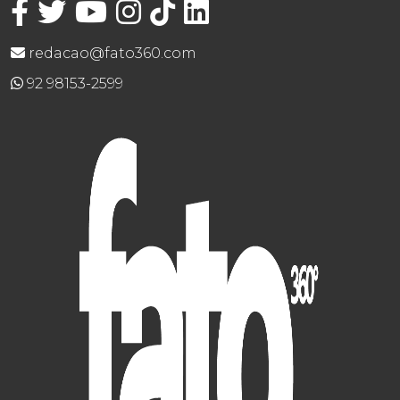
redacao@fato360.com
92 98153-2599