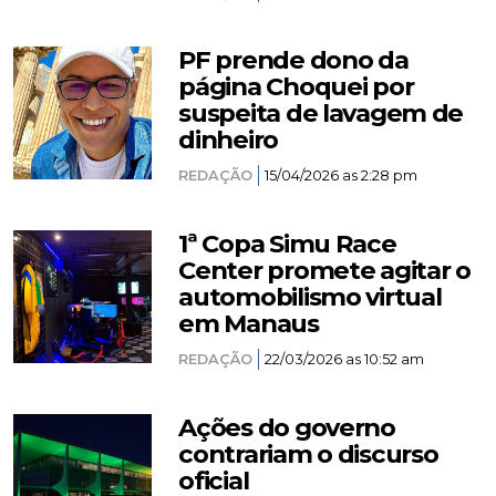
PF prende dono da
página Choquei por
suspeita de lavagem de
dinheiro
REDAÇÃO
15/04/2026 as 2:28 pm
1ª Copa Simu Race
Center promete agitar o
automobilismo virtual
em Manaus
REDAÇÃO
22/03/2026 as 10:52 am
Ações do governo
contrariam o discurso
oficial