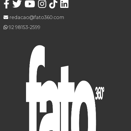
redacao@fato360.com
92 98153-2599