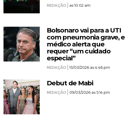
REDAÇÃO
as 10:02 am
Bolsonaro vai para a UTI
com pneumonia grave, e
médico alerta que
requer “um cuidado
especial”
REDAÇÃO
13/03/2026 as 4:46 pm
Debut de Mabi
REDAÇÃO
09/03/2026 as 5:14 pm