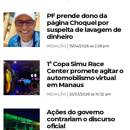
PF prende dono da
página Choquei por
suspeita de lavagem de
dinheiro
REDAÇÃO
15/04/2026 as 2:28 pm
1ª Copa Simu Race
Center promete agitar o
automobilismo virtual
em Manaus
REDAÇÃO
22/03/2026 as 10:52 am
Ações do governo
contrariam o discurso
oficial