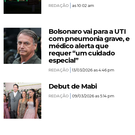
REDAÇÃO
as 10:02 am
Bolsonaro vai para a UTI
com pneumonia grave, e
médico alerta que
requer “um cuidado
especial”
REDAÇÃO
13/03/2026 as 4:46 pm
Debut de Mabi
REDAÇÃO
09/03/2026 as 5:14 pm