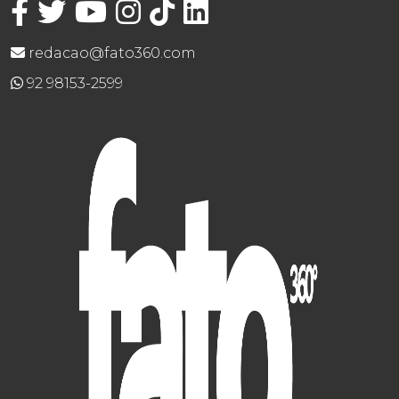
redacao@fato360.com
92 98153-2599