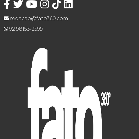
redacao@fato360.com
92 98153-2599