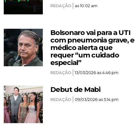
REDAÇÃO
as 10:02 am
Bolsonaro vai para a UTI
com pneumonia grave, e
médico alerta que
requer “um cuidado
especial”
REDAÇÃO
13/03/2026 as 4:46 pm
Debut de Mabi
REDAÇÃO
09/03/2026 as 5:14 pm