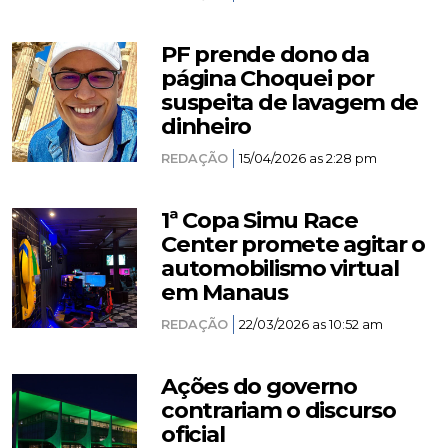
PF prende dono da
página Choquei por
suspeita de lavagem de
dinheiro
REDAÇÃO
15/04/2026 as 2:28 pm
1ª Copa Simu Race
Center promete agitar o
automobilismo virtual
em Manaus
REDAÇÃO
22/03/2026 as 10:52 am
Ações do governo
contrariam o discurso
oficial