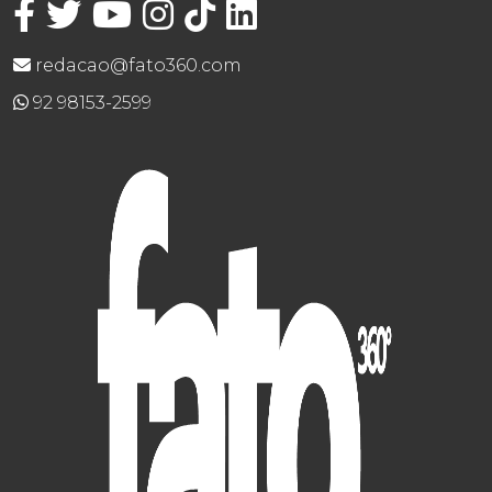
redacao@fato360.com
92 98153-2599