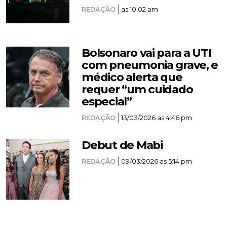
REDAÇÃO
as 10:02 am
Bolsonaro vai para a UTI
com pneumonia grave, e
médico alerta que
requer “um cuidado
especial”
REDAÇÃO
13/03/2026 as 4:46 pm
Debut de Mabi
REDAÇÃO
09/03/2026 as 5:14 pm