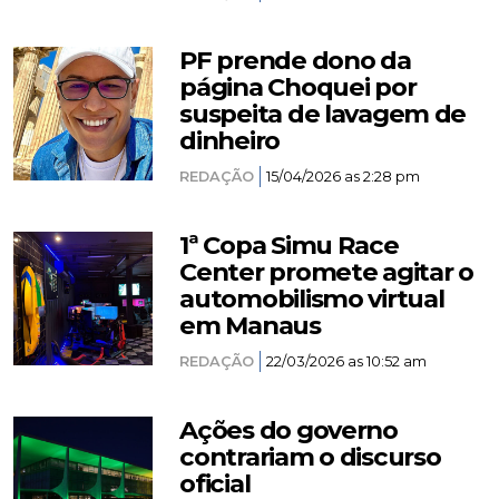
PF prende dono da
página Choquei por
suspeita de lavagem de
dinheiro
REDAÇÃO
15/04/2026 as 2:28 pm
1ª Copa Simu Race
Center promete agitar o
automobilismo virtual
em Manaus
REDAÇÃO
22/03/2026 as 10:52 am
Ações do governo
contrariam o discurso
oficial