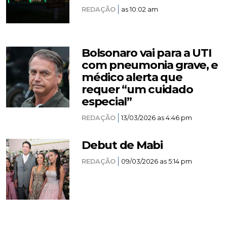
REDAÇÃO
as 10:02 am
Bolsonaro vai para a UTI
com pneumonia grave, e
médico alerta que
requer “um cuidado
especial”
REDAÇÃO
13/03/2026 as 4:46 pm
Debut de Mabi
REDAÇÃO
09/03/2026 as 5:14 pm