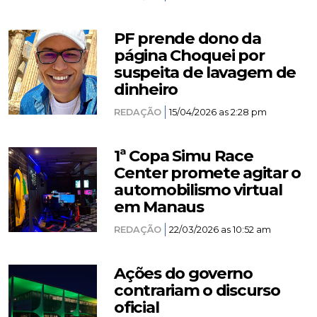
PF prende dono da
página Choquei por
suspeita de lavagem de
dinheiro
REDAÇÃO
15/04/2026 as 2:28 pm
1ª Copa Simu Race
Center promete agitar o
automobilismo virtual
em Manaus
REDAÇÃO
22/03/2026 as 10:52 am
Ações do governo
contrariam o discurso
oficial