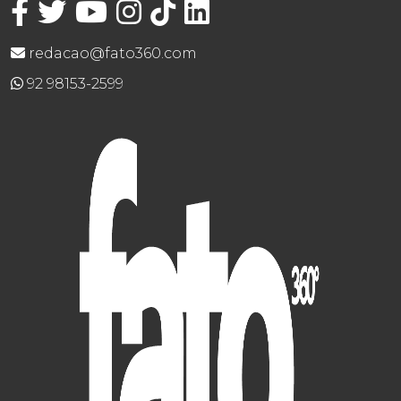
redacao@fato360.com
92 98153-2599