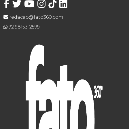
redacao@fato360.com
92 98153-2599