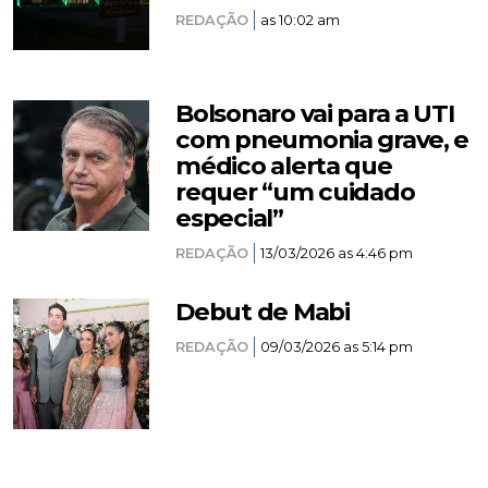
REDAÇÃO
as 10:02 am
Bolsonaro vai para a UTI
com pneumonia grave, e
médico alerta que
requer “um cuidado
especial”
REDAÇÃO
13/03/2026 as 4:46 pm
Debut de Mabi
REDAÇÃO
09/03/2026 as 5:14 pm