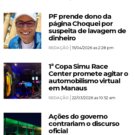
PF prende dono da
página Choquei por
suspeita de lavagem de
dinheiro
REDAÇÃO
15/04/2026 as 2:28 pm
1ª Copa Simu Race
Center promete agitar o
automobilismo virtual
em Manaus
REDAÇÃO
22/03/2026 as 10:52 am
Ações do governo
contrariam o discurso
oficial