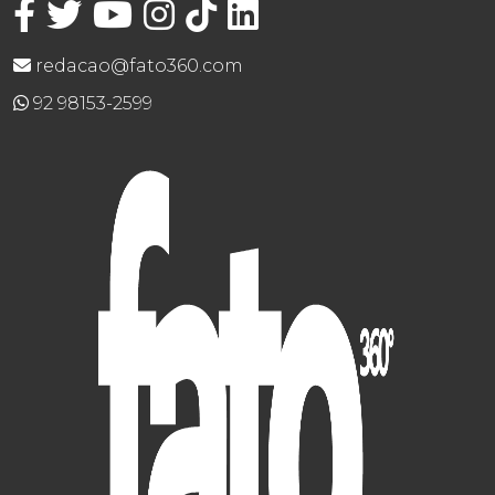
redacao@fato360.com
92 98153-2599