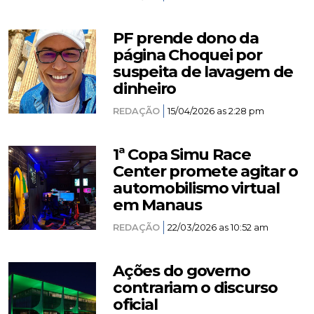
PF prende dono da
página Choquei por
suspeita de lavagem de
dinheiro
REDAÇÃO
15/04/2026 as 2:28 pm
1ª Copa Simu Race
Center promete agitar o
automobilismo virtual
em Manaus
REDAÇÃO
22/03/2026 as 10:52 am
Ações do governo
contrariam o discurso
oficial