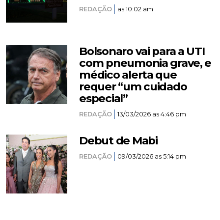
REDAÇÃO
as 10:02 am
Bolsonaro vai para a UTI
com pneumonia grave, e
médico alerta que
requer “um cuidado
especial”
REDAÇÃO
13/03/2026 as 4:46 pm
Debut de Mabi
REDAÇÃO
09/03/2026 as 5:14 pm