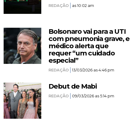
REDAÇÃO
as 10:02 am
Bolsonaro vai para a UTI
com pneumonia grave, e
médico alerta que
requer “um cuidado
especial”
REDAÇÃO
13/03/2026 as 4:46 pm
Debut de Mabi
REDAÇÃO
09/03/2026 as 5:14 pm