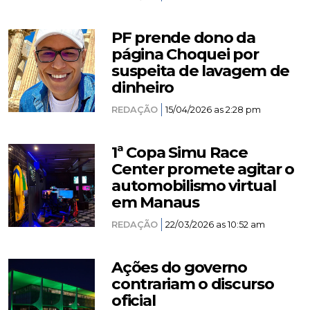
PF prende dono da
página Choquei por
suspeita de lavagem de
dinheiro
REDAÇÃO
15/04/2026 as 2:28 pm
1ª Copa Simu Race
Center promete agitar o
automobilismo virtual
em Manaus
REDAÇÃO
22/03/2026 as 10:52 am
Ações do governo
contrariam o discurso
oficial