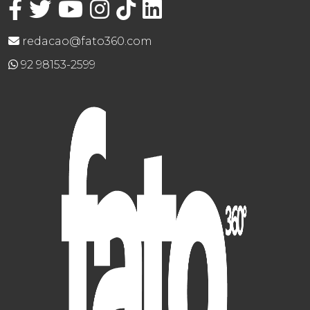
redacao@fato360.com
92 98153-2599