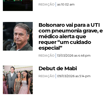
REDAÇÃO
as 10:02 am
Bolsonaro vai para a UTI
com pneumonia grave, e
médico alerta que
requer “um cuidado
especial”
REDAÇÃO
13/03/2026 as 4:46 pm
Debut de Mabi
REDAÇÃO
09/03/2026 as 5:14 pm