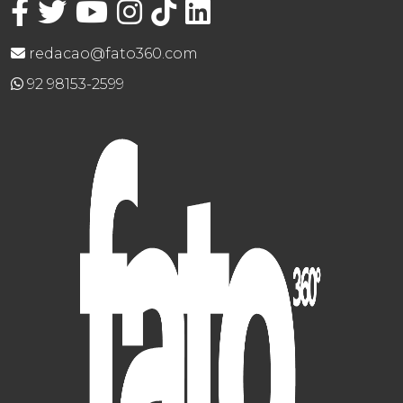
redacao@fato360.com
92 98153-2599