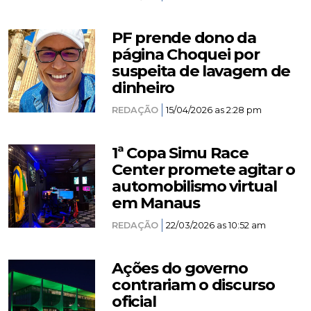
PF prende dono da
página Choquei por
suspeita de lavagem de
dinheiro
REDAÇÃO
15/04/2026 as 2:28 pm
1ª Copa Simu Race
Center promete agitar o
automobilismo virtual
em Manaus
REDAÇÃO
22/03/2026 as 10:52 am
Ações do governo
contrariam o discurso
oficial