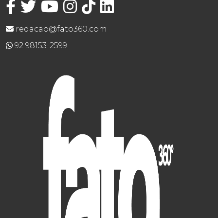
redacao@fato360.com
92 98153-2599