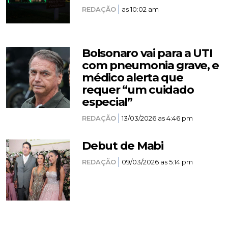
REDAÇÃO
as 10:02 am
Bolsonaro vai para a UTI
com pneumonia grave, e
médico alerta que
requer “um cuidado
especial”
REDAÇÃO
13/03/2026 as 4:46 pm
Debut de Mabi
REDAÇÃO
09/03/2026 as 5:14 pm