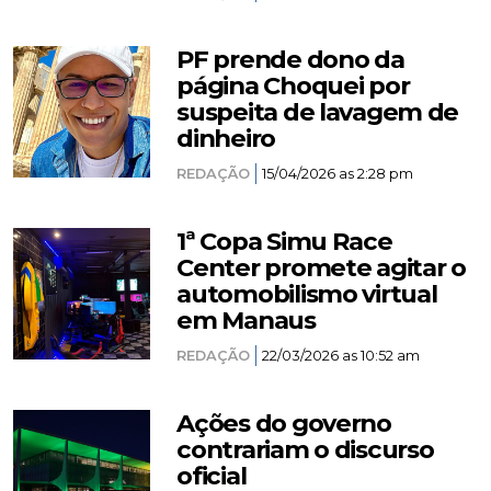
PF prende dono da
página Choquei por
suspeita de lavagem de
dinheiro
REDAÇÃO
15/04/2026 as 2:28 pm
1ª Copa Simu Race
Center promete agitar o
automobilismo virtual
em Manaus
REDAÇÃO
22/03/2026 as 10:52 am
Ações do governo
contrariam o discurso
oficial