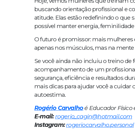
Hoje, vemos mulheres que treinam co
buscando orientação profissional e 
atitude. Elas estão redefinindo o que
possível manter energia, feminilidade
O futuro é promissor: mais mulheres 
apenas nos músculos, mas na mente e
Se você ainda não incluiu o treino de
acompanhamento de um profissional de
segurança, eficiência e resultados d
mais dicas para ajudar você a cuidar d
autoestima.
Rogério Carvalho
é Educador Físico e
E-mail:
rogerio_cagin@hotmail.com
Instagram:
rogeriocarvalho.personal