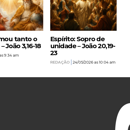
mou tanto o
Espírito: Sopro de
 João 3,16-18
unidade – João 20,19-
23
as 9:34 am
REDAÇÃO
24/05/2026 as 10:04 am