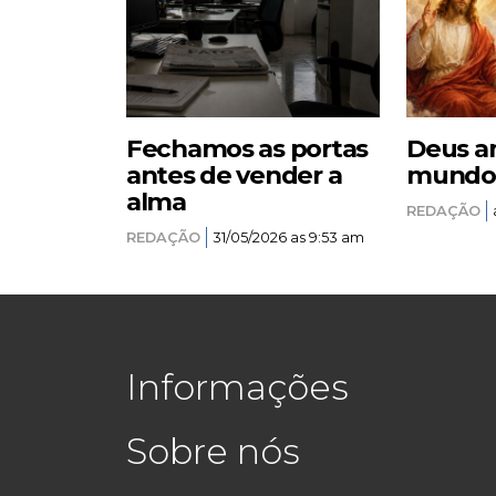
Fechamos as portas
Deus a
antes de vender a
mundo –
alma
REDAÇÃO
REDAÇÃO
31/05/2026 as 9:53 am
Informações
Sobre nós