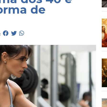
orma de
: